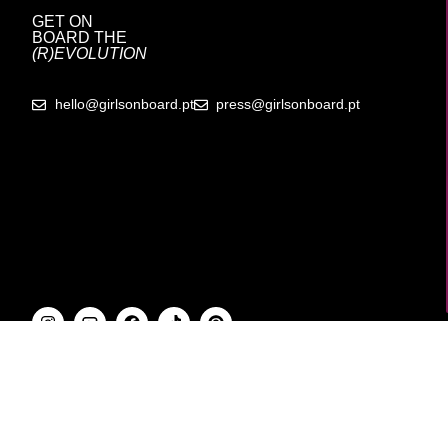
GET ON
BOARD
THE
(R)EVOLUTION
hello@girlsonboard.pt
press@girlsonboard.pt