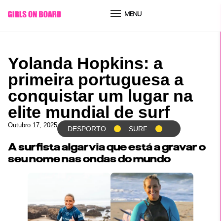
Yolanda Hopkins: a
primeira portuguesa a
conquistar um lugar na
elite mundial de surf
Outubro 17, 2025
DESPORTO
SURF
A surfista algarvia que está a gravar o
seu nome nas ondas do mundo