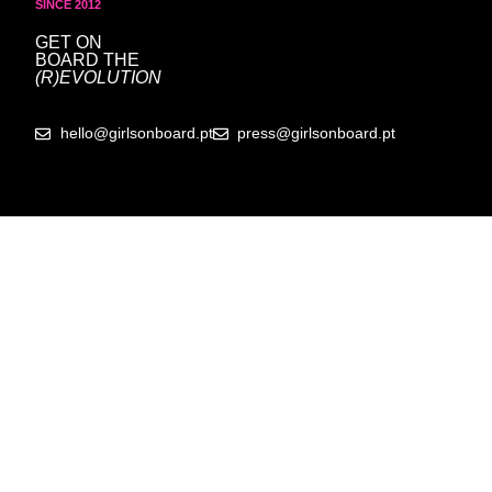
SINCE 2012
GET ON
BOARD
THE
(R)EVOLUTION
hello@girlsonboard.pt
press@girlsonboard.pt