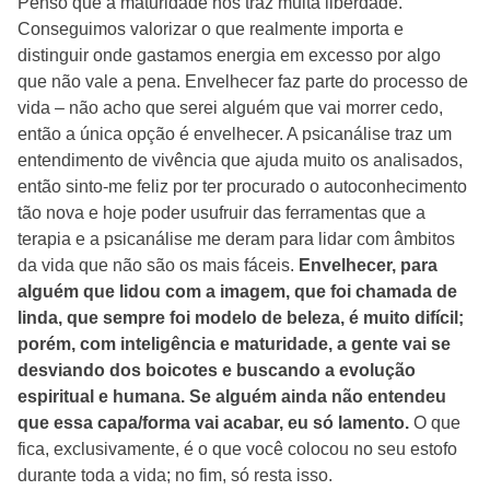
Penso que a maturidade nos traz muita liberdade.
Conseguimos valorizar o que realmente importa e
distinguir onde gastamos energia em excesso por algo
que não vale a pena. Envelhecer faz parte do processo de
vida – não acho que serei alguém que vai morrer cedo,
então a única opção é envelhecer. A psicanálise traz um
entendimento de vivência que ajuda muito os analisados,
então sinto-me feliz por ter procurado o autoconhecimento
tão nova e hoje poder usufruir das ferramentas que a
terapia e a psicanálise me deram para lidar com âmbitos
da vida que não são os mais fáceis.
Envelhecer, para
alguém que lidou com a imagem, que foi chamada de
linda, que sempre foi modelo de beleza, é muito difícil;
porém, com inteligência e maturidade, a gente vai se
desviando dos boicotes e buscando a evolução
espiritual e humana. Se alguém ainda não entendeu
que essa capa/forma vai acabar, eu só lamento.
O que
fica, exclusivamente, é o que você colocou no seu estofo
durante toda a vida; no fim, só resta isso.