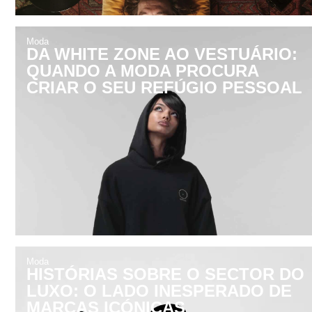
Moda
DA WHITE ZONE AO VESTUÁRIO:
QUANDO A MODA PROCURA
CRIAR O SEU REFÚGIO PESSOAL
Moda
HISTÓRIAS SOBRE O SECTOR DO
LUXO: O LADO INESPERADO DE
MARCAS ICÓNICAS