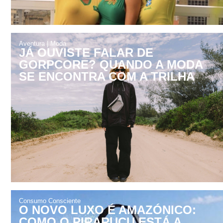
Aventura
|
Moda
JÁ OUVISTE FALAR DE
GORPCORE? QUANDO A MODA
SE ENCONTRA COM A TRILHA
Consumo Consciente
O NOVO LUXO É AMAZÓNICO:
COMO O PIRARUCU ESTÁ A