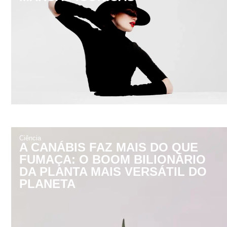
Ciência
A CANÁBIS FAZ MAIS DO QUE
FUMAÇA: O BOOM BILIONÁRIO
DA PLANTA MAIS VERSÁTIL DO
PLANETA