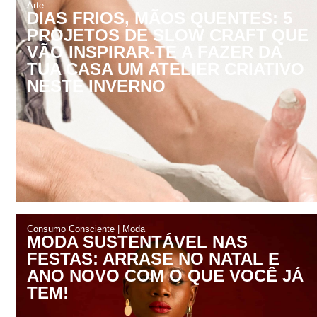
Arte
DIAS FRIOS, MÃOS QUENTES: 5
PROJETOS DE SLOW CRAFT QUE
VÃO INSPIRAR-TE A FAZER DA
TUA CASA UM ATELIER CRIATIVO
NESTE INVERNO
Consumo Consciente
|
Moda
MODA SUSTENTÁVEL NAS
FESTAS: ARRASE NO NATAL E
ANO NOVO COM O QUE VOCÊ JÁ
TEM!