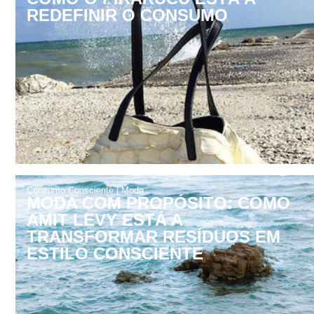
REDEFINIR O CONSUMO
Consumo Consciente
|
Moda
MODA COM PROPÓSITO: COMO
AMIT LEVY ESTÁ A
TRANSFORMAR RESÍDUOS EM
ESTILO CONSCIENTE