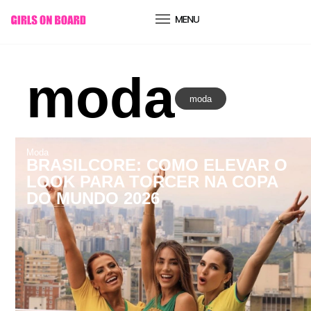
conteúdo
moda
moda
Moda
BRASILCORE: COMO ELEVAR O
LOOK PARA TORCER NA COPA
DO MUNDO 2026