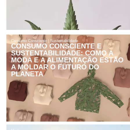
Consumo Consciente
|
Sustentabilidade
CONSUMO CONSCIENTE E
SUSTENTABILIDADE: COMO A
MODA E A ALIMENTAÇÃO ESTĀO
A MOLDAR O FUTURO DO
PLANETA
Moda
O TEU CORPO É PRAIA