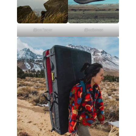
@arc’teryx
@salomon