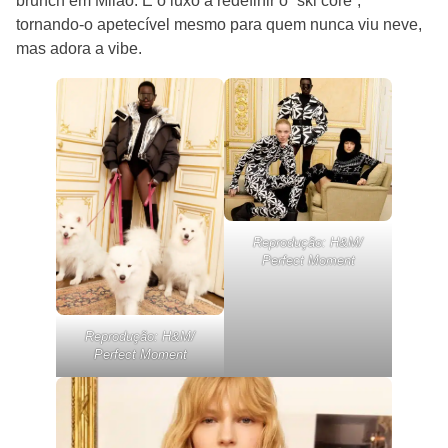
brunch em Milão. É o luxo a redefinir o “ski core”,
tornando-o apetecível mesmo para quem nunca viu neve,
mas adora a vibe.
Reprodução: H&M/
Perfect Moment
Reprodução: H&M/
Perfect Moment