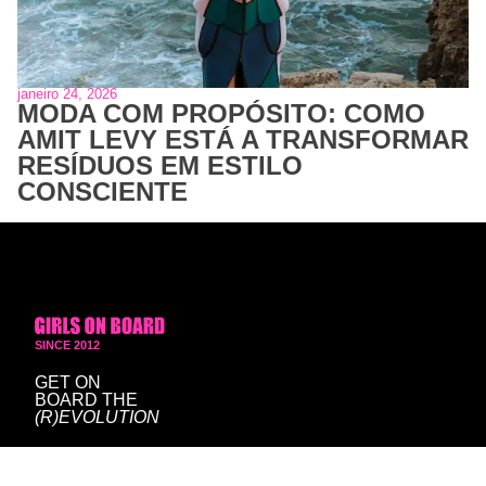
janeiro 24, 2026
MODA COM PROPÓSITO: COMO
AMIT LEVY ESTÁ A TRANSFORMAR
RESÍDUOS EM ESTILO
CONSCIENTE
SINCE 2012
GET ON
BOARD
THE
(R)EVOLUTION
hello@girlsonboard.pt
press@girlsonboard.pt