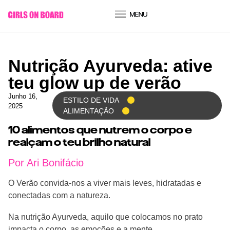
conteúdo
Nutrição Ayurveda: ative
teu glow up de verão
Junho 16,
ESTILO DE VIDA
2025
ALIMENTAÇÃO
10 alimentos que nutrem o corpo e
realçam o teu brilho natural
Por Ari Bonifácio
O Verão convida-nos a viver mais leves, hidratadas e
conectadas com a natureza.
Na nutrição Ayurveda, aquilo que colocamos no prato
impacta o corpo, as emoções e a mente.