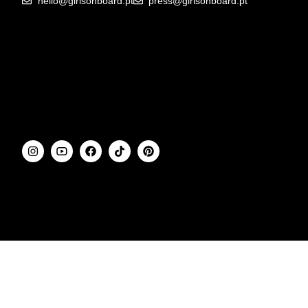
hello@girlsonboard.pt
press@girlsonboard.pt