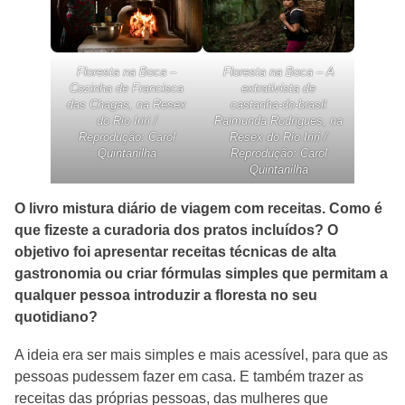
Floresta na Boca –
Floresta na Boca – A
Cozinha de Francisca
extrativista de
das Chagas, na Resex
castanha-do-brasil
do Rio Iriri /
Raimunda Rodrigues, na
Reprodução: Carol
Resex do Rio Iriri /
Quintanilha
Reprodução: Carol
Quintanilha
O livro mistura diário de viagem com receitas. Como é
que fizeste a curadoria dos pratos incluídos? O
objetivo foi apresentar receitas técnicas de alta
gastronomia ou criar fórmulas simples que permitam a
qualquer pessoa introduzir a floresta no seu
quotidiano?
A ideia era ser mais simples e mais acessível, para que as
pessoas pudessem fazer em casa. E também trazer as
receitas das próprias pessoas, das mulheres que