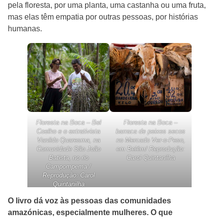
pela floresta, por uma planta, uma castanha ou uma fruta,
mas elas têm empatia por outras pessoas, por histórias
humanas.
Floresta na Boca – Bel
Floresta na Boca –
Coelho e o extrativista
barraca de peixes secos
Vanildo Quaresma, na
no Mercado Ver-o-Peso,
Comunidade São João
em Belém/ Reprodução:
Batista, no rio
Carol Quintanilha
Campompema /
Reprodução: Carol
Quintanilha
O livro dá voz às pessoas das comunidades
amazónicas, especialmente mulheres. O que