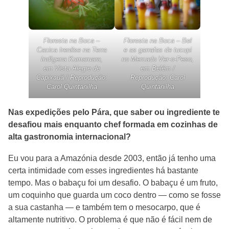
Floresta na Boca –
Floresta na Boca – Bel
Cacica Irenilse na Terra
e as garrafas de tucupi
Indígena Kumaruara,
no Mercado Ver-o-Peso,
em Vista Alegre de
em Belém /
Capixauã / Reprodução:
Reprodução: Carol
Carol Quintanilha
Quintanilha
Nas expedições pelo Pára, que saber ou ingrediente te
desafiou mais enquanto chef formada em cozinhas de
alta gastronomia internacional?
Eu vou para a Amazónia desde 2003, então já tenho uma
certa intimidade com esses ingredientes há bastante
tempo. Mas o babaçu foi um desafio. O babaçu é um fruto,
um coquinho que guarda um coco dentro — como se fosse
a sua castanha — e também tem o mesocarpo, que é
altamente nutritivo. O problema é que não é fácil nem de