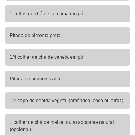
1 colher de chá de curcuma em pó
Pitada de pimenta preta
1/4 colher de chá de canela em pó
Pitada de noz-moscada
1/2 copo de bebida vegetal (amêndoa, coco ou arroz)
1 colher de chá de mel ou outro adoçante natural
(opcional)