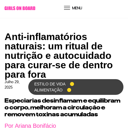
conteúdo
Anti-inflamatórios
naturais: um ritual de
nutrição e autocuidado
para curar-se de dentro
para fora
Julho 29,
ESTILO DE VIDA
2025
ALIMENTAÇÃO
Especiarias desinflamam e equilibram
o corpo, melhoram a circulação e
removem toxinas acumuladas
Por Ariana Bonifácio