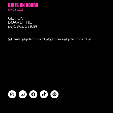
SINCE 2012
GET ON
BOARD
THE
(R)EVOLUTION
hello@girlsonboard.pt
press@girlsonboard.pt