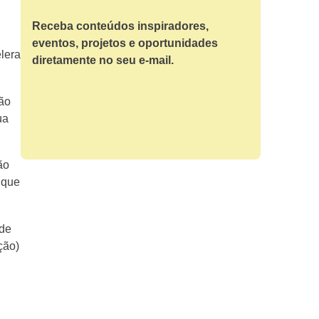
Receba conteúdos inspiradores,
eventos, projetos e oportunidades
lera
diretamente no seu e-mail.
ão
ua
ão
 que
 de
ção)