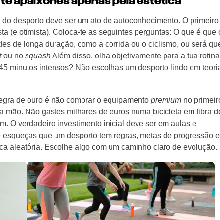
o te apaixones apenas pela estética
do desporto deve ser um ato de autoconhecimento. O primeiro
a (e otimista). Coloca-te as seguintes perguntas: O que é que 
es de longa duração, como a corrida ou o ciclismo, ou será qu
t
ou no
squash
Além disso, olha objetivamente para a tua rotina
45 minutos intensos? Não escolhas um desporto lindo em teori
 regra de ouro é não comprar o equipamento
premium
no primeir
 mão. Não gastes milhares de euros numa bicicleta em fibra d
m. O verdadeiro investimento inicial deve ser em aulas e
e esqueças que um desporto tem regras, metas de progressão e
ica aleatória. Escolhe algo com um caminho claro de evolução.