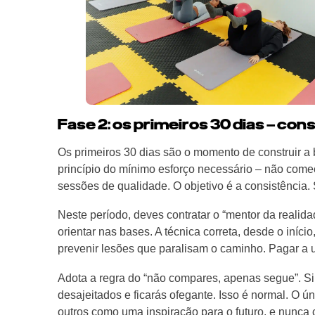
Fase 2: os primeiros 30 dias – con
Os primeiros 30 dias são o momento de construir a b
princípio do mínimo esforço necessário – não com
sessões de qualidade. O objetivo é a consistência. S
Neste período, deves contratar o “mentor da realida
orientar nas bases. A técnica correta, desde o iníci
prevenir lesões que paralisam o caminho. Pagar a um
Adota a regra do “não compares, apenas segue”. Si
desajeitados e ficarás ofegante. Isso é normal. O ú
outros como uma inspiração para o futuro, e nunca 