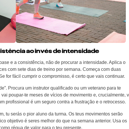
sistência ao invés de intensidade
ase e a consistência, não de procurar a intensidade. Aplica o
eces com sete dias de treino por semana. Começa com duas
e for fácil cumprir o compromisso, é certo que vais continuar.
de”. Procura um instrutor qualificado ou um veterano para te
o, vai poupar-te meses de vícios de movimento e, crucialmente, v
 profissional é um seguro contra a frustração e o retrocesso.
m, tu serás o pior aluno da turma. Os teus movimentos serão
nico objetivo é seres melhor do que na semana anterior. Usa os
como régua de valor para o teu presente.