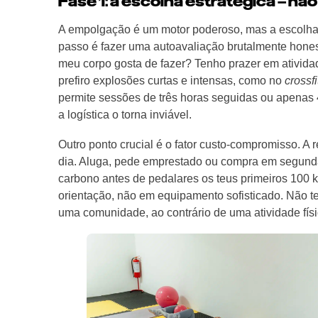
Fase 1: a escolha estratégica – nã
A empolgação é um motor poderoso, mas a escolha 
passo é fazer uma autoavaliação brutalmente honest
meu corpo gosta de fazer? Tenho prazer em atividad
prefiro explosões curtas e intensas, como no
crossfi
permite sessões de três horas seguidas ou apenas 
a logística o torna inviável.
Outro ponto crucial é o fator custo-compromisso. A
dia. Aluga, pede emprestado ou compra em segunda
carbono antes de pedalares os teus primeiros 100 k
orientação, não em equipamento sofisticado. Não t
uma comunidade, ao contrário de uma atividade fís