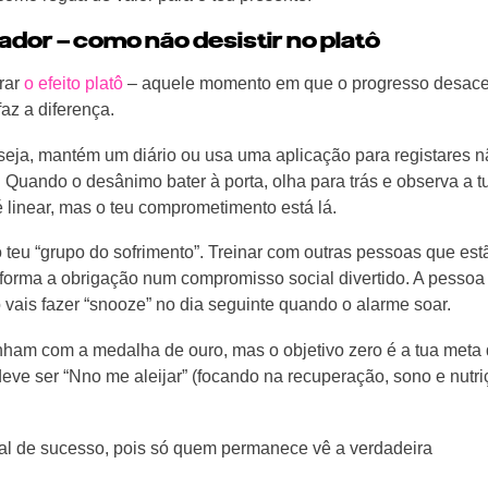
ador – como não desistir no platô
trar
o efeito platô
– aquele momento em que o progresso desace
az a diferença.
 seja, mantém um diário ou usa uma aplicação para registares n
 Quando o desânimo bater à porta, olha para trás e observa a t
linear, mas o teu comprometimento está lá.
teu “grupo do sofrimento”. Treinar com outras pessoas que est
forma a obrigação num compromisso social divertido. A pessoa
 vais fazer “snooze” no dia seguinte quando o alarme soar.
onham com a medalha de ouro, mas o objetivo zero é a tua meta
deve ser “Nno me aleijar” (focando na recuperação, sono e nutri
nal de sucesso, pois só quem permanece vê a verdadeira