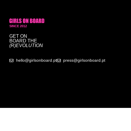
SINCE 2012
GET ON
BOARD
THE
(R)EVOLUTION
hello@girlsonboard.pt
press@girlsonboard.pt