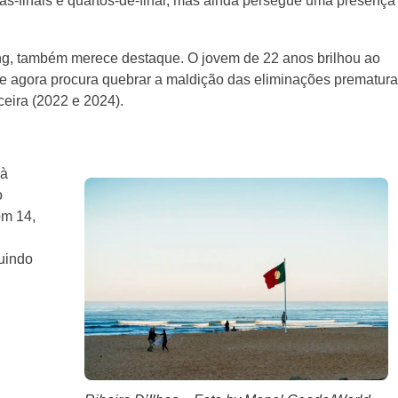
ias-finais e quartos-de-final, mas ainda persegue uma presença
ing, também merece destaque. O jovem de 22 anos brilhou ao
 agora procura quebrar a maldição das eliminações prematura
ceira (2022 e 2024).
 à
o
om 14,
uindo