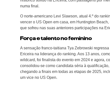
histórico sólido na Ericeira, com passagens por me
numa final.
O norte-americano Levi Slawson, atual 4.º do rank
vencer o US Open em casa, em Huntington Beach, e
que sofreu nas suas anteriores participações na Eri
Força e talento no feminino
A sensação franco-taitiana Tya Zebrowski regressa
Ericeira na liderança do ranking. Aos 13 anos, com
wildcard, foi finalista do evento em 2024 e agora, c
consolidou-se como candidata séria à qualificação,
chegando a finais em todas as etapas de 2025, incl
um vice no US Open.