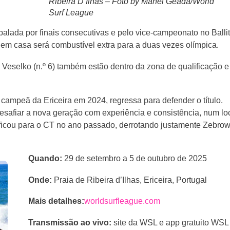
Ribeira D’Ilhas – Foto by Manel Geada/World
Surf League
alada por finais consecutivas e pelo vice-campeonato no Balli
 em casa será combustível extra para a duas vezes olímpica.
a Veselko (n.º 6) também estão dentro da zona de qualificação e
, campeã da Ericeira em 2024, regressa para defender o título.
desafiar a nova geração com experiência e consistência, num lo
ificou para o CT no ano passado, derrotando justamente Zebrow
Quando:
29 de setembro a 5 de outubro de 2025
Onde:
Praia de Ribeira d’Ilhas, Ericeira, Portugal
Mais detalhes:
worldsurfleague.com
Transmissão ao vivo:
site da WSL e app gratuito WSL