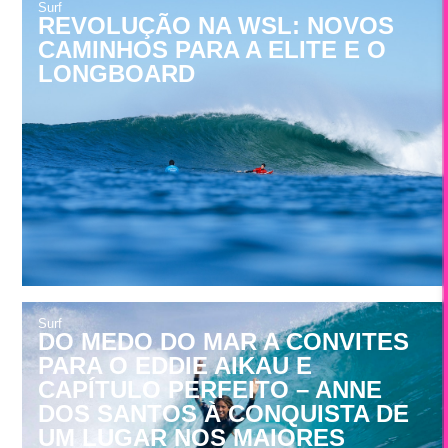
Surf
REVOLUÇÃO NA WSL: NOVOS
CAMINHOS PARA A ELITE E O
LONGBOARD
Surf
DO MEDO DO MAR A CONVITES
PARA O EDDIE AIKAU E
CAPÍTULO PERFEITO – ANNE
DOS SANTOS À CONQUISTA DE
UM LUGAR NOS MAIORES