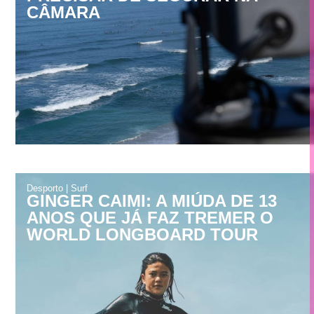
CÂMARA
Desporto
|
Surf
GINGER CAIMI: A MIÚDA DE 13
ANOS QUE JÁ FAZ TREMER O
WORLD LONGBOARD TOUR