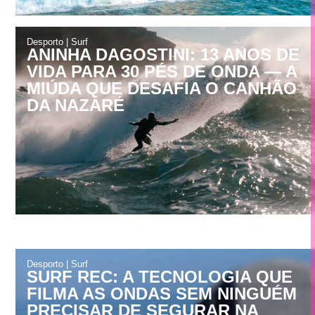
Desporto
|
Surf
ANINHA DAGOSTINI: 13 ANOS DE
VIDA PARA 30 PÉS DE ONDA — A
MIÚDA QUE DESAFIA O CANHÃO
DA NAZARÉ
Desporto
|
Surf
SURF REC: A TECNOLOGIA QUE
FILMA AS ONDAS SEM NINGUÉM
PRECISAR DE SEGURAR NA