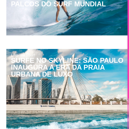
PALCOS DO SURF MUNDIAL
Lifestyle
|
Surf
SURFE NO SKYLINE: SÃO PAULO
INAUGURA A ERA DA PRAIA
URBANA DE LUXO