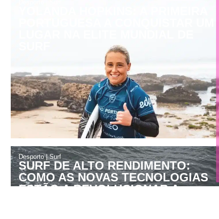
PORTUGUESA A CONQUISTAR UM
LUGAR NA ELITE MUNDIAL DE
SURF
Desporto
|
Surf
SURF DE ALTO RENDIMENTO:
COMO AS NOVAS TECNOLOGIAS
ESTÃO A REVOLUCIONAR A
PERFORMANCE DOS ATLETAS