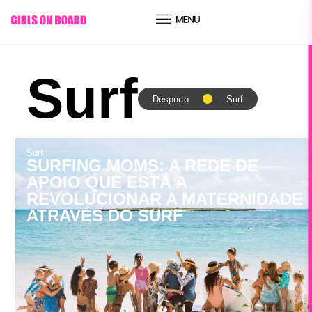
Surf
Desporto
Surf
Surf
SURFING MOMS: A REDE DE
APOIO QUE ESTÁ A
REVOLUCIONAR A MATERNIDADE
ATRAVÉS DO SURF