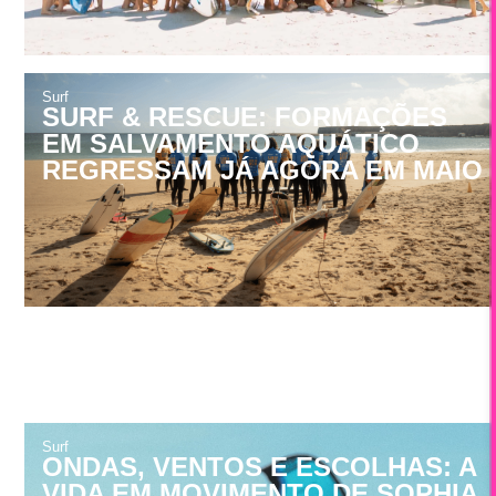
Surf
SURF & RESCUE: FORMAÇÕES
EM SALVAMENTO AQUÁTICO
REGRESSAM JÁ AGORA EM MAIO
Surf
ONDAS, VENTOS E ESCOLHAS: A
VIDA EM MOVIMENTO DE SOPHIA