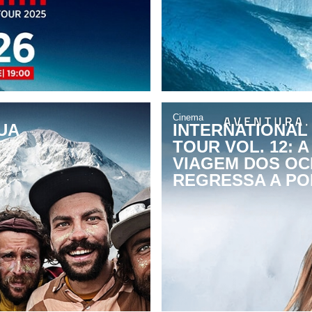
Cinema
UA
INTERNATIONAL
TOUR VOL. 12: 
VIAGEM DOS O
REGRESSA A P