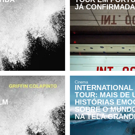
JÁ CONFIRMADA
Cinema
INTERNATIONAL
TOUR: MAIS DE
LM
HISTÓRIAS EMO
SOBRE O MUND
NA TELA GRAND