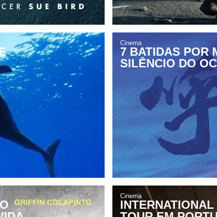
Cinema
E
7 BATIDAS POR 
SILÊNCIO DO O
Cinema
 O
INTERNATIONAL
VIDA
TOUR EM PORTU