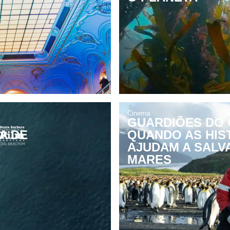
Cinema
GUARDIÕES DO
A DE
QUANDO AS HIS
AJUDAM A SALV
MARES