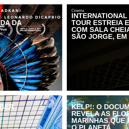
Cinema
INTERNATIONAL
IDA DA
TOUR ESTREIA 
COM SALA CHEI
SÃO JORGE, EM
Cinema
ABER
KELP!: O DOCU
REVELA AS FLO
M
MARINHAS QUE 
O PLANETA