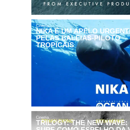
Cinema
NIKA É UM APELO URGENT
PELAS BALEIAS-PILOTO
TROPICAIS
Cinema
TRILOGY: THE NEW WAVE:
SURF COMO ESPELHO DA 