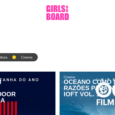
ltura
Cinema
Cinema
M
OCEANO COMO D
RAZÕES PARA N
TDOOR
IOFT VOL. 12
OA