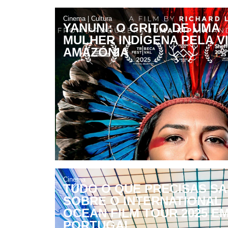
Cinema
|
Cultura
YANUNI: O GRITO DE UMA
MULHER INDÍGENA PELA V
AMAZÓNIA
Cinema
TUDO O QUE PRECISAS S
SOBRE O INTERNATIONAL
OCEAN FILM TOUR 2025 E
PORTUGAL