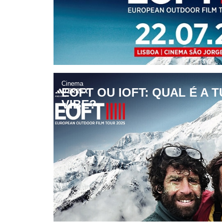
Cinema
EOFT OU IOFT: QUAL É A T
VIBE?