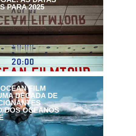
S PARA 2025
 OCEAN FILM
 UMA DÉCADA DE
CIONANTES
O DOS OCEANOS
E