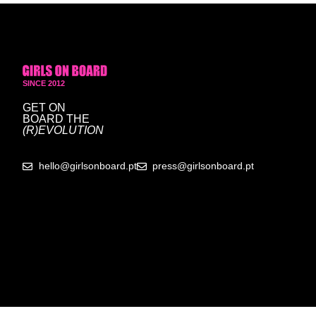
SINCE 2012
GET ON
BOARD
THE
(R)EVOLUTION
hello@girlsonboard.pt
press@girlsonboard.pt