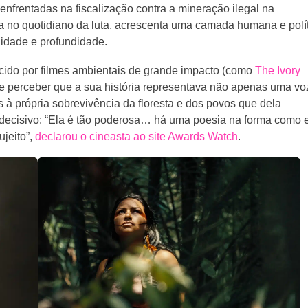
enfrentadas na fiscalização contra a mineração ilegal na
a no quotidiano da luta, acrescenta uma camada humana e polí
lidade e profundidade.
ecido por filmes ambientais de grande impacto (como
The Ivory
e perceber que a sua história representava não apenas uma vo
 à própria sobrevivência da floresta e dos povos que dela
decisivo: “Ela é tão poderosa… há uma poesia na forma como 
ujeito”,
declarou o cineasta ao site Awards Watch
.