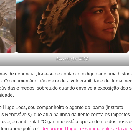
Reprodução: IMDB
nas de denunciar, trata-se de contar com dignidade uma históri
cias. O documentário não esconde a vulnerabilidade de Juma, ne
 dúvidas e medos, sobretudo quando envolve a exposição dos 
nidade.
e Hugo Loss, seu companheiro e agente do Ibama (Instituto
s Renováveis), que atua na linha da frente contra os impactos
evastação ambiental. “O garimpo está a operar dentro dos nosso
 tem apoio político”,
denunciou Hugo Loss numa entrevista ao s