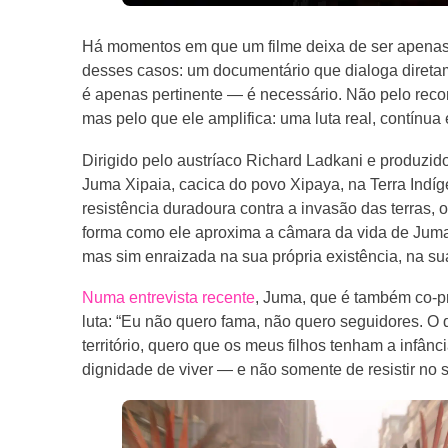
Há momentos em que um filme deixa de ser apenas c
desses casos: um documentário que dialoga direta
é apenas pertinente — é necessário. Não pelo rec
mas pelo que ele amplifica: uma luta real, contínua
Dirigido pelo austríaco Richard Ladkani e produzi
Juma Xipaia, cacica do povo Xipaya, na Terra Ind
resistência duradoura contra a invasão das terras, o 
forma como ele aproxima a câmara da vida de Juma:
mas sim enraizada na sua própria existência, na su
Numa entrevista recente
, Juma, que é também co-pr
luta: “Eu não quero fama, não quero seguidores. O 
território, quero que os meus filhos tenham a infân
dignidade de viver — e não somente de resistir no se