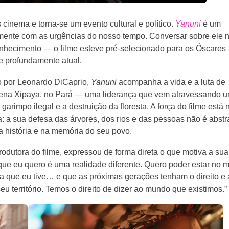
inema e torna-se um evento cultural e político.
Yanuni
é um
mente com as urgências do nosso tempo. Conversar sobre ele 
onhecimento — o filme esteve pré-selecionado para os Óscares
 e profundamente atual.
do por Leonardo DiCaprio,
Yanuni
acompanha a vida e a luta de
ígena Xipaya, no Pará — uma liderança que vem atravessando 
garimpo ilegal e a destruição da floresta. A força do filme está 
 a sua defesa das árvores, dos rios e das pessoas não é abstr
a história e na memória do seu povo.
odutora do filme, expressou de forma direta o que motiva a sua
que eu quero é uma realidade diferente. Quero poder estar no 
cia que eu tive… e que as próximas gerações tenham o direito e 
u território. Temos o direito de dizer ao mundo que existimos.”