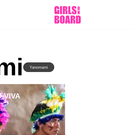
mi
Yanomami
 VIVA