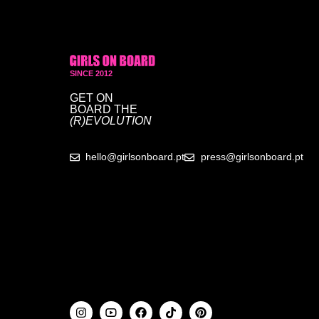
SINCE 2012
GET ON
BOARD
THE
(R)EVOLUTION
hello@girlsonboard.pt
press@girlsonboard.pt