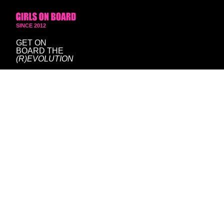
SINCE 2012
GET ON
BOARD
THE
(R)EVOLUTION
hello@girlsonboard.pt
press@girlsonboard.pt