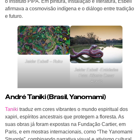
o Instituto PIPA. Em pintura, instalação e literatura, Esbell
afirmava a cosmovisão indígena e o diálogo entre tradição
e futuro.
Jaider Esbell – Ruku
Jaider Esbell -Entidades
Foto: Alberto Cesar
Araujo
André Taniki (Brasil, Yanomami)
Taniki
traduz em cores vibrantes o mundo espiritual dos
xapiri, espíritos ancestrais que protegem a floresta. As
suas obras já foram expostas na Fundação Cartier, em
Paris, e em mostras internacionais, como “The Yanomami
Struggle”, combinando narrativa visual e ativismo cultural.