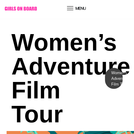
conteúdo
Women’s
Adventure
Women's
Adventure
Film
Film Tour
Tour