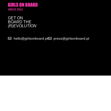
SINCE 2012
GET ON
BOARD
THE
(R)EVOLUTION
hello@girlsonboard.pt
press@girlsonboard.pt