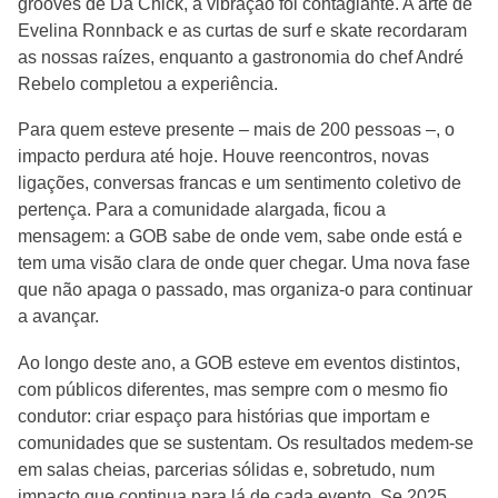
grooves de Da Chick, a vibração foi contagiante. A arte de
Evelina Ronnback e as curtas de surf e skate recordaram
as nossas raízes, enquanto a gastronomia do chef André
Rebelo completou a experiência.
Para quem esteve presente – mais de 200 pessoas –, o
impacto perdura até hoje. Houve reencontros, novas
ligações, conversas francas e um sentimento coletivo de
pertença. Para a comunidade alargada, ficou a
mensagem: a GOB sabe de onde vem, sabe onde está e
tem uma visão clara de onde quer chegar. Uma nova fase
que não apaga o passado, mas organiza-o para continuar
a avançar.
Ao longo deste ano, a GOB esteve em eventos distintos,
com públicos diferentes, mas sempre com o mesmo fio
condutor: criar espaço para histórias que importam e
comunidades que se sustentam. Os resultados medem-se
em salas cheias, parcerias sólidas e, sobretudo, num
impacto que continua para lá de cada evento. Se 2025