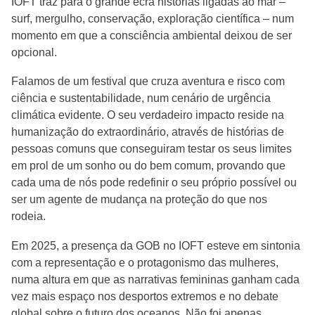
IOFT traz para o grande ecrã histórias ligadas ao mar –
surf, mergulho, conservação, exploração científica – num
momento em que a consciência ambiental deixou de ser
opcional.
Falamos de um festival que cruza aventura e risco com
ciência e sustentabilidade, num cenário de urgência
climática evidente. O seu verdadeiro impacto reside na
humanização do extraordinário, através de histórias de
pessoas comuns que conseguiram testar os seus limites
em prol de um sonho ou do bem comum, provando que
cada uma de nós pode redefinir o seu próprio possível ou
ser um agente de mudança na proteção do que nos
rodeia.
Em 2025, a presença da GOB no IOFT esteve em sintonia
com a representação e o protagonismo das mulheres,
numa altura em que as narrativas femininas ganham cada
vez mais espaço nos desportos extremos e no debate
global sobre o futuro dos oceanos. Não foi apenas