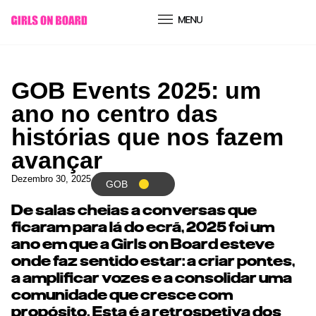
conteúdo
GOB Events 2025: um
ano no centro das
histórias que nos fazem
avançar
Dezembro 30, 2025
GOB
De salas cheias a conversas que
ficaram para lá do ecrã, 2025 foi um
ano em que a Girls on Board esteve
onde faz sentido estar: a criar pontes,
a amplificar vozes e a consolidar uma
comunidade que cresce com
propósito. Esta é a retrospetiva dos