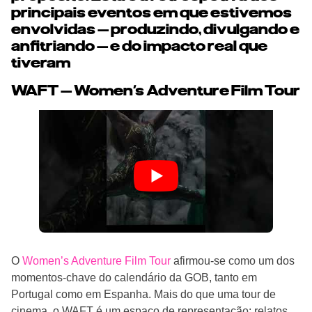
principais eventos em que estivemos
envolvidas — produzindo, divulgando e
anfitriando — e do impacto real que
tiveram
WAFT — Women’s Adventure Film Tour
O
Women’s Adventure Film Tour
afirmou-se como um dos
momentos-chave do calendário da GOB, tanto em
Portugal como em Espanha. Mais do que uma tour de
cinema, o WAFT é um espaço de representação: relatos