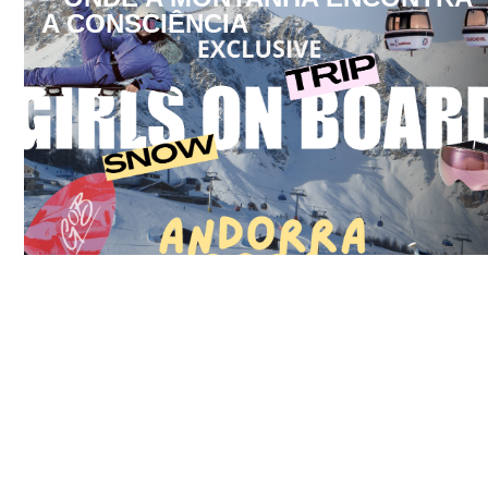
A CONSCIÊNCIA
Moda
DAS PISTAS PARA AS
PASSARELAS: COMO A CULTURA
DO ESQUI E SNOWBOARD SE
TORNOU NA MAIS RECENTE
OBSESSÃO DA ALTA COSTURA