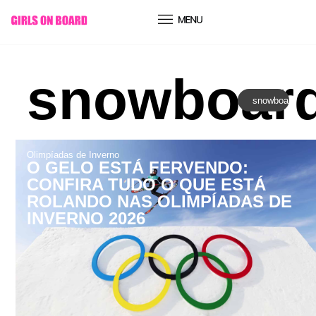
conteúdo
snowboar
snowboard
Olimpíadas de Inverno
O GELO ESTÁ FERVENDO:
CONFIRA TUDO O QUE ESTÁ
ROLANDO NAS OLIMPÍADAS DE
INVERNO 2026