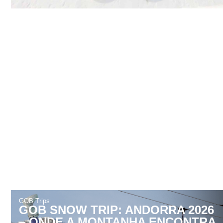
Desporto
|
Snow
NEVE À VISTA: COMO
APERFEIÇOAR A TUA TÉCNICA
DE SNOWBOARD E SKI EM CASA
GOB Trips
GOB SNOW TRIP: ANDORRA 2026
– ONDE A MONTANHA ENCONTRA