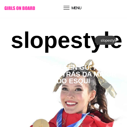
conteúdo
slopestyle
slopestyle
Desporto
SEIS VEZES EILEEN GU: A
HISTÓRIA POR TRÁS DA MAIOR
RECORDISTA DO ESQUI
FREESTYLE