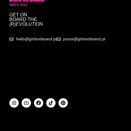
SINCE 2012
GET ON
BOARD
THE
(R)EVOLUTION
hello@girlsonboard.pt
press@girlsonboard.pt