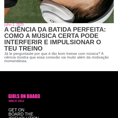
julho 1, 2025
A CIÊNCIA DA BATIDA PERFEITA:
COMO A MÚSICA CERTA PODE
INTERFERIR E IMPULSIONAR O
TEU TREINO
Já te perguntaste por que é tão bom treinar com música? A 
ciência mostra que essa conexão vai muito além da motivação 
momentânea.
SINCE 2012
GET ON
BOARD
THE