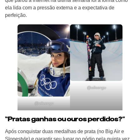
que parou a internet na última semana foi a forma como
ela lida com a pressão externa e a expectativa de
perfeição.
@eileengu
@eileengu
“Pratas ganhas ou ouros perdidos?”
Após conquistar duas medalhas de prata (no Big Air e
Slopestyle) e garantir seu lugar no pódio pela quinta vez