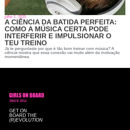
julho 1, 2025
A CIÊNCIA DA BATIDA PERFEITA:
COMO A MÚSICA CERTA PODE
INTERFERIR E IMPULSIONAR O
TEU TREINO
Já te perguntaste por que é tão bom treinar com música? A 
ciência mostra que essa conexão vai muito além da motivação 
momentânea.
SINCE 2012
GET ON
BOARD
THE
(R)EVOLUTION