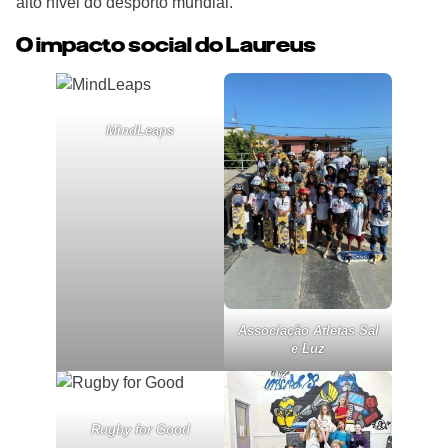
alto nível do desporto mundial.
O impacto social do Laureus
MindLeaps
Associação Atletas Sal
e Luz
Rugby for Good