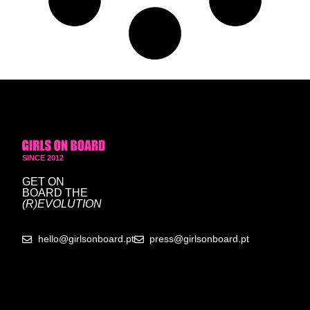
SINCE 2012
GET ON
BOARD
THE
(R)EVOLUTION
hello@girlsonboard.pt
press@girlsonboard.pt