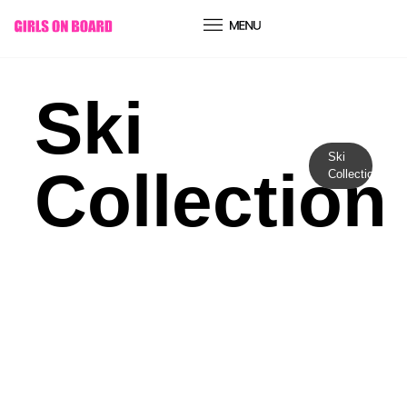
conteúdo
Ski
Ski
Collection
Collection
Moda
DAS PISTAS PARA AS
PASSARELAS: COMO A CULTURA
DO ESQUI E SNOWBOARD SE
TORNOU NA MAIS RECENTE
OBSESSÃO DA ALTA COSTURA