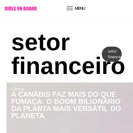
conteúdo
setor
setor
financeiro
financeiro
Ciência
A CANÁBIS FAZ MAIS DO QUE
FUMAÇA: O BOOM BILIONÁRIO
DA PLANTA MAIS VERSÁTIL DO
PLANETA