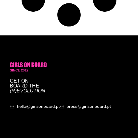
SINCE 2012
GET ON
BOARD
THE
(R)EVOLUTION
hello@girlsonboard.pt
press@girlsonboard.pt