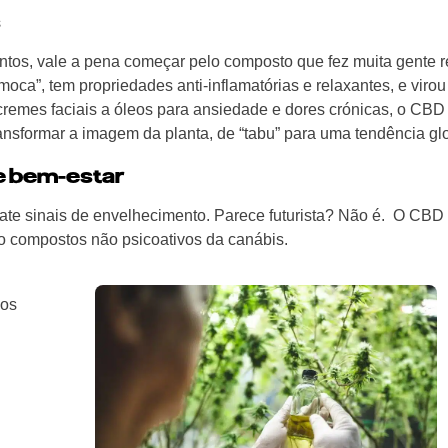
s
tos, vale a pena começar pelo composto que fez muita gente r
oca”, tem propriedades anti-inflamatórias e relaxantes, e virou
cremes faciais a óleos para ansiedade e dores crónicas, o CBD
ansformar a imagem da planta, de “tabu” para uma tendência glo
e bem-estar
te sinais de envelhecimento. Parece futurista? Não é. O CBD 
 compostos não psicoativos da canábis.
-os