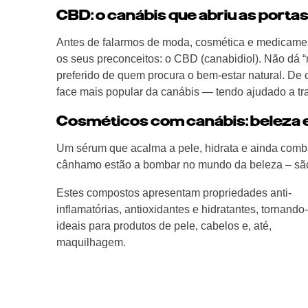
CBD: o canábis que abriu as porta
Antes de falarmos de moda, cosmética e medicamen
os seus preconceitos: o CBD (canabidiol). Não dá “m
preferido de quem procura o bem-estar natural. De 
face mais popular da canábis — tendo ajudado a tr
Cosméticos com canábis: beleza 
Um sérum que acalma a pele, hidrata e ainda comba
cânhamo estão a bombar no mundo da beleza – são
Estes compostos apresentam propriedades anti-
inflamatórias, antioxidantes e hidratantes, tornando
ideais para produtos de pele, cabelos e, até,
maquilhagem.