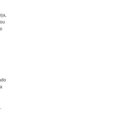
ja,
 ou
 o
ado
ca
.