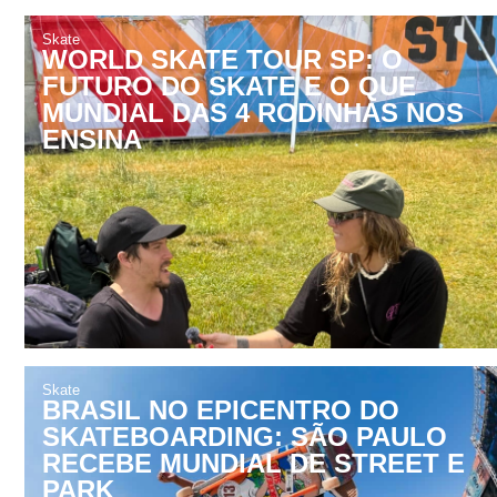
Skate
WORLD SKATE TOUR SP: O
FUTURO DO SKATE E O QUE
MUNDIAL DAS 4 RODINHAS NOS
ENSINA
Skate
BRASIL NO EPICENTRO DO
SKATEBOARDING: SÃO PAULO
RECEBE MUNDIAL DE STREET E
PARK