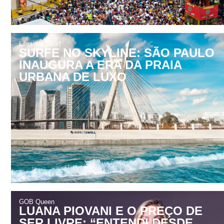
Lifestyle
|
Surf
SURFE NO SKYLINE: SÃO PAULO
INAUGURA A ERA DA PRAIA
URBANA DE LUXO
GOB Queen
LUANA PIOVANI E O PREÇO DE
SER LIVRE: “ENTENDI DESDE