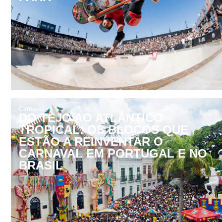
Carnaval
DO TEJO AO ATLÂNTICO
TROPICAL: OS BLOCOS QUE
ESTÃO A REINVENTAR O
CARNAVAL EM PORTUGAL E NO
BRASIL