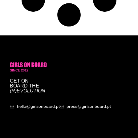
SINCE 2012
GET ON
BOARD
THE
(R)EVOLUTION
hello@girlsonboard.pt
press@girlsonboard.pt