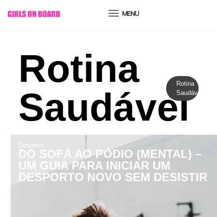
conteúdo
Rotina
Rotina
Saudável
Saudável
Desporto
DO SOFÁ AO PÓDIO (MENTAL) –
UM GUIA PARA INICIAR UM
DESPORTO NOVO SEM DESISTIR