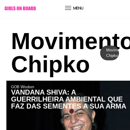
conteúdo
Moviment
Movimento
Chipko
Chipko
GOB Wisdom
VANDANA SHIVA: A
GUERRILHEIRA AMBIENTAL QUE
FAZ DAS SEMENTES A SUA ARMA