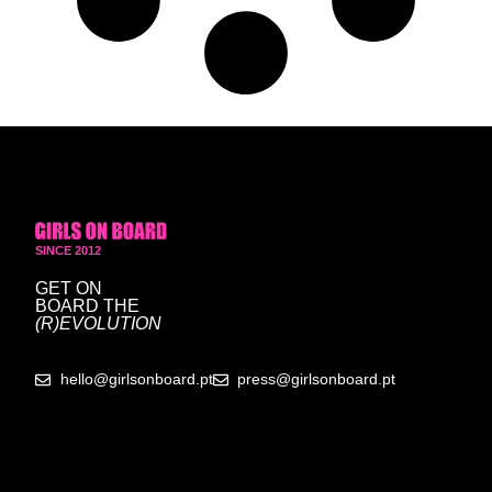
SINCE 2012
GET ON
BOARD
THE
(R)EVOLUTION
hello@girlsonboard.pt
press@girlsonboard.pt