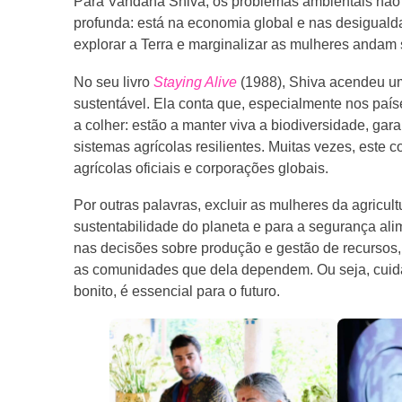
Para Vandana Shiva, os problemas ambientais não s
profunda: está na economia global e nas desigualda
explorar a Terra e marginalizar as mulheres anda
No seu livro
Staying Alive
(1988), Shiva acendeu um
sustentável. Ela conta que, especialmente nos paí
a colher: estão a manter viva a biodiversidade, ga
sistemas agrícolas resilientes. Muitas vezes, este c
agrícolas oficiais e corporações globais.
Por outras palavras, excluir as mulheres da agricul
sustentabilidade do planeta e para a segurança alime
nas decisões sobre produção e gestão de recursos, 
as comunidades que dela dependem. Ou seja, cuidar
bonito, é essencial para o futuro.