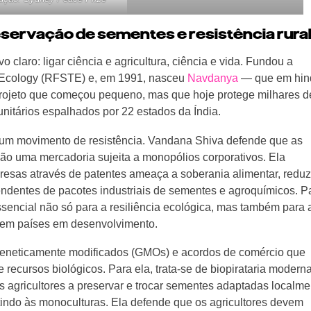
eservação de sementes e resistência rura
claro: ligar ciência e agricultura, ciência e vida. Fundou a
 Ecology (RFSTE) e, em 1991, nasceu
Navdanya
— que em hin
projeto que começou pequeno, mas que hoje protege milhares d
nitários espalhados por 22 estados da Índia.
m movimento de resistência. Vandana Shiva defende que as
 uma mercadoria sujeita a monopólios corporativos. Ela
esas através de patentes ameaça a soberania alimentar, reduz
pendentes de pacotes industriais de sementes e agroquímicos. P
ssencial não só para a resiliência ecológica, mas também para 
 em países em desenvolvimento.
s geneticamente modificados (GMOs) e acordos de comércio que
recursos biológicos. Para ela, trata-se de biopirataria moderna
 agricultores a preservar e trocar sementes adaptadas localme
tindo às monoculturas. Ela defende que os agricultores devem