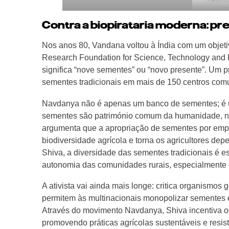
Contra a biopirataria moderna: pr
Nos anos 80, Vandana voltou à Índia com um objetivo 
Research Foundation for Science, Technology and
significa “nove sementes” ou “novo presente”. Um 
sementes tradicionais em mais de 150 centros comu
Navdanya não é apenas um banco de sementes; é u
sementes são património comum da humanidade, não
argumenta que a apropriação de sementes por empr
biodiversidade agrícola e torna os agricultores de
Shiva, a diversidade das sementes tradicionais é e
autonomia das comunidades rurais, especialmente
A ativista vai ainda mais longe: critica organismo
permitem às multinacionais monopolizar sementes e 
Através do movimento Navdanya, Shiva incentiva os
promovendo práticas agrícolas sustentáveis e resis