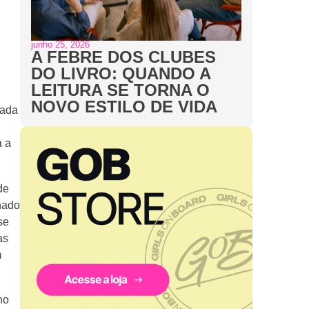
junho 25, 2026
A FEBRE DOS CLUBES
DO LIVRO: QUANDO A
LEITURA SE TORNA O
NOVO ESTILO DE VIDA
eada
a a
de
rnado
se
as
m
no