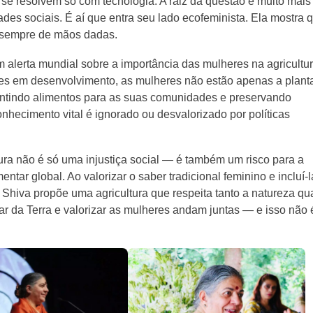
e resolvem só com tecnologia. A raiz da questão é muito mais
des sociais. É aí que entra seu lado ecofeminista. Ela mostra 
m sempre de mãos dadas.
 alerta mundial sobre a importância das mulheres na agricultu
ses em desenvolvimento, as mulheres não estão apenas a planta
rantindo alimentos para as suas comunidades e preservando
onhecimento vital é ignorado ou desvalorizado por políticas
tura não é só uma injustiça social — é também um risco para a
ntar global. Ao valorizar o saber tradicional feminino e incluí-l
Shiva propõe uma agricultura que respeita tanto a natureza qu
 da Terra e valorizar as mulheres andam juntas — e isso não 