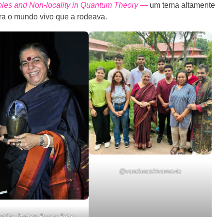
bles and Non‑locality in Quantum Theory —
um tema altamente
era o mundo vivo que a rodeava.
@vandanashivamovie
ução: Sydney Peace Prize