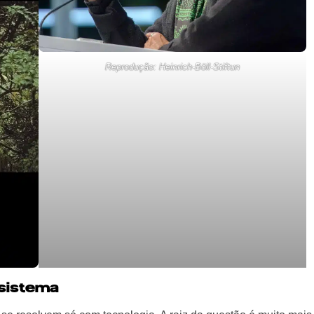
Reprodução: Heinrich-Böll-Stiftun
 sistema