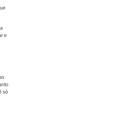
que
ra
r e
as
anto
é só