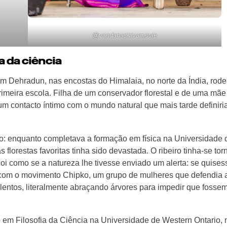
@vandanashivamovie
a da ciência
 Dehradun, nas encostas do Himalaia, no norte da Índia, rod
primeira escola. Filha de um conservador florestal e de uma mãe
 um contacto íntimo com o mundo natural que mais tarde definiri
o: enquanto completava a formação em física na Universidade 
lorestas favoritas tinha sido devastada. O ribeiro tinha-se to
oi como se a natureza lhe tivesse enviado um alerta: se quises
se com o movimento Chipko, um grupo de mulheres que defendia 
lentos, literalmente abraçando árvores para impedir que fosse
em Filosofia da Ciência na Universidade de Western Ontario, 