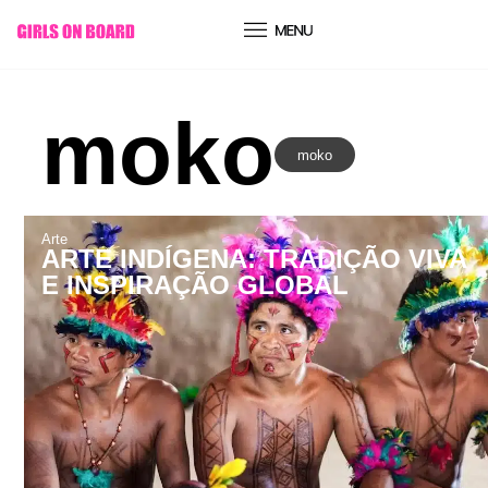
conteúdo
moko
moko
Arte
ARTE INDÍGENA: TRADIÇÃO VIVA
E INSPIRAÇÃO GLOBAL