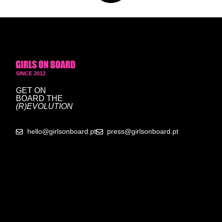
SINCE 2012
GET ON
BOARD
THE
(R)EVOLUTION
hello@girlsonboard.pt
press@girlsonboard.pt