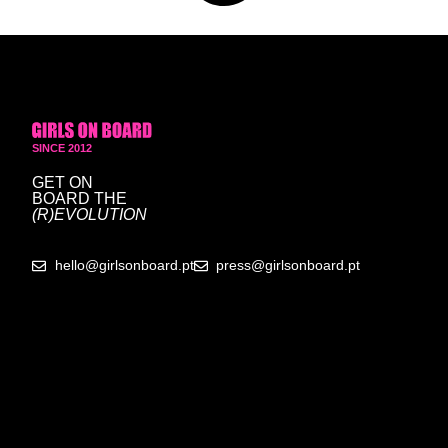
SINCE 2012
GET ON
BOARD
THE
(R)EVOLUTION
hello@girlsonboard.pt
press@girlsonboard.pt