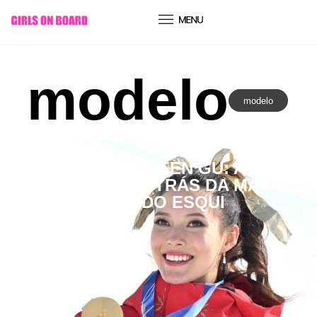
conteúdo
modelo
modelo
Desporto
SEIS VEZES EILEEN GU: A
HISTÓRIA POR TRÁS DA MAIOR
RECORDISTA DO ESQUI
FREESTYLE