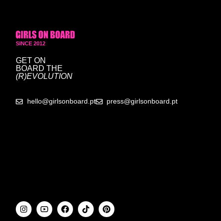
SINCE 2012
GET ON
BOARD
THE
(R)EVOLUTION
hello@girlsonboard.pt
press@girlsonboard.pt