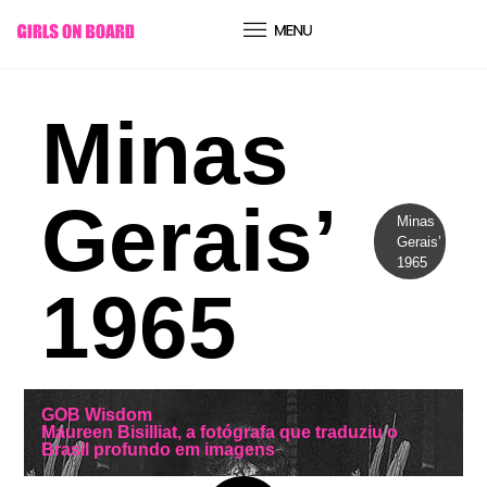
conteúdo
Minas
Gerais’
Minas
Gerais’
1965
1965
GOB Wisdom
Maureen Bisilliat, a fotógrafa que traduziu o
Brasil profundo em imagens