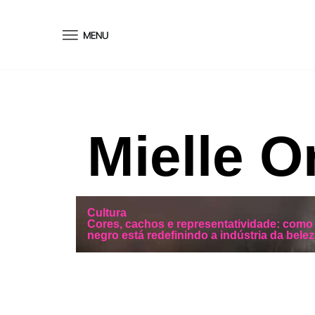
conteúdo
Mielle O
Cultura
Cores, cachos e representatividade: com
negro está redefinindo a indústria da belez