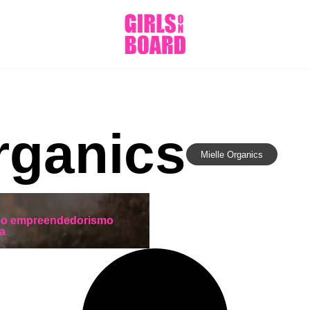
rganics
Mielle Organics
o o empreendedorismo
a