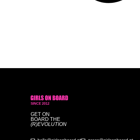
SINCE 2012
GET ON
BOARD
THE
(R)EVOLUTION