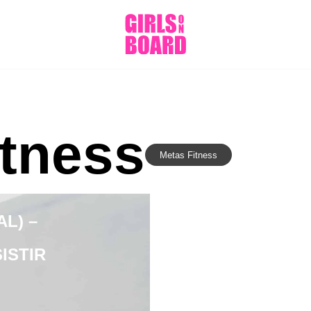
itness
Metas Fitness
L) –
ISTIR