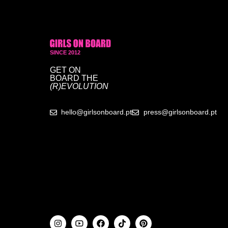
SINCE 2012
GET ON
BOARD
THE
(R)EVOLUTION
hello@girlsonboard.pt
press@girlsonboard.pt