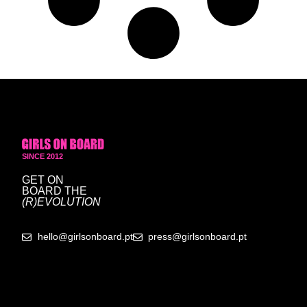
SINCE 2012
GET ON
BOARD
THE
(R)EVOLUTION
hello@girlsonboard.pt
press@girlsonboard.pt