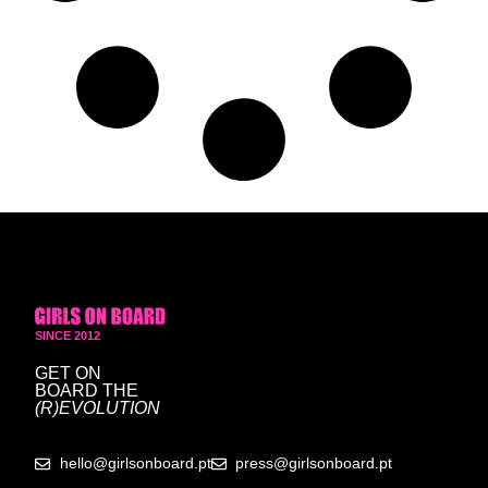
SINCE 2012
GET ON
BOARD
THE
(R)EVOLUTION
hello@girlsonboard.pt
press@girlsonboard.pt