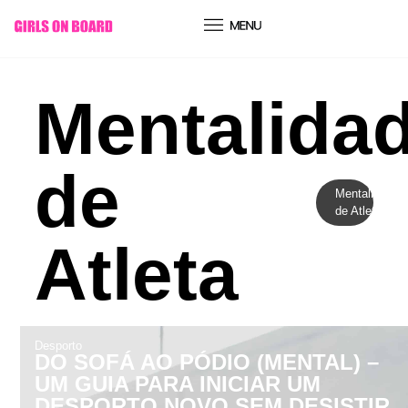
conteúdo
Mentalida
de
Mentalidade
de Atleta
Atleta
Desporto
DO SOFÁ AO PÓDIO (MENTAL) –
UM GUIA PARA INICIAR UM
DESPORTO NOVO SEM DESISTIR