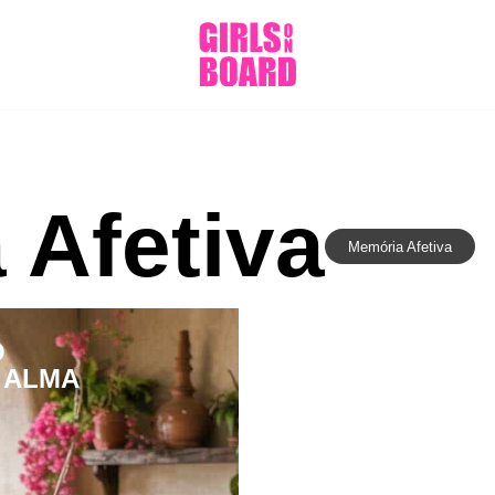
 Afetiva
Memória Afetiva
O
 ALMA