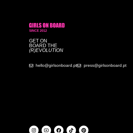
SINCE 2012
GET ON
BOARD
THE
(R)EVOLUTION
hello@girlsonboard.pt
press@girlsonboard.pt