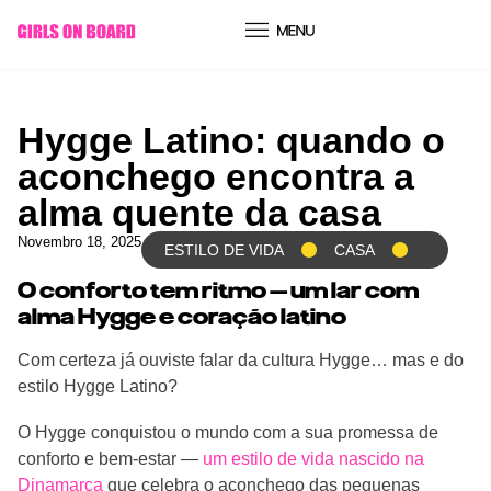
conteúdo
Hygge Latino: quando o
aconchego encontra a
alma quente da casa
Novembro 18, 2025
ESTILO DE VIDA
CASA
O conforto tem ritmo — um lar com
alma Hygge e coração latino
Com certeza já ouviste falar da cultura Hygge… mas e do
estilo Hygge Latino?
O Hygge conquistou o mundo com a sua promessa de
conforto e bem-estar —
um estilo de vida nascido na
Dinamarca
que celebra o aconchego das pequenas