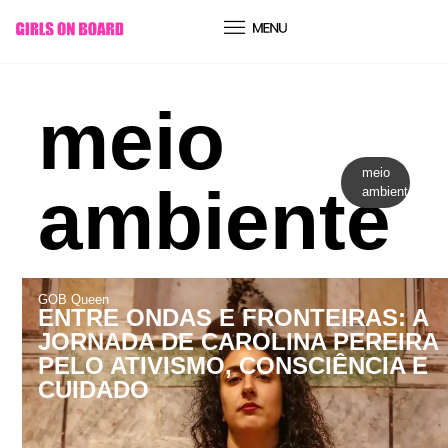
conteúdo
meio
meio
ambiente
ambiente
GOB Queen
ENTRE ONDAS E FRONTEIRAS: A
JORNADA DE CAROLINA PEREIRA
PELO ATIVISMO, CONSCIÊNCIA E
CUIDADO