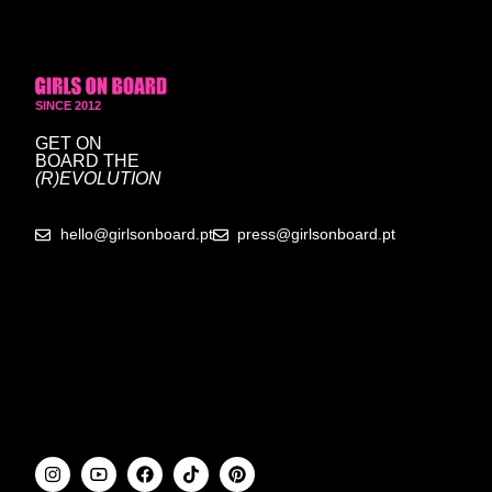
SINCE 2012
GET ON
BOARD
THE
(R)EVOLUTION
hello@girlsonboard.pt
press@girlsonboard.pt