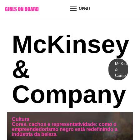
conteúdo
McKinsey
&
McKinsey
&
Company
Company
Cultura
Cores, cachos e representatividade: como o
empreendedorismo negro está redefinindo a
indústria da beleza