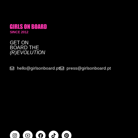
SINCE 2012
GET ON
BOARD
THE
(R)EVOLUTION
hello@girlsonboard.pt
press@girlsonboard.pt