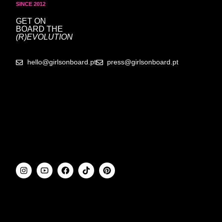
SINCE 2012
GET ON
BOARD
THE
(R)EVOLUTION
hello@girlsonboard.pt
press@girlsonboard.pt