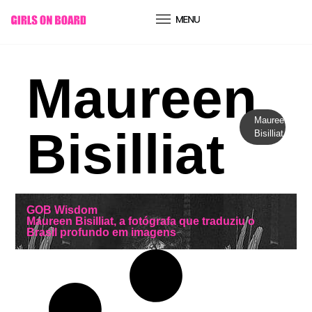
conteúdo
Maureen
Maureen
Bisilliat
Bisilliat
GOB Wisdom
Maureen Bisilliat, a fotógrafa que traduziu o
Brasil profundo em imagens