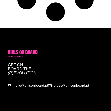
SINCE 2012
GET ON
BOARD
THE
(R)EVOLUTION
hello@girlsonboard.pt
press@girlsonboard.pt