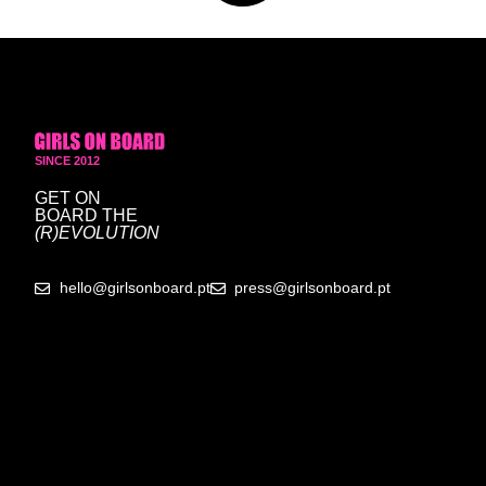
SINCE 2012
GET ON
BOARD
THE
(R)EVOLUTION
hello@girlsonboard.pt
press@girlsonboard.pt