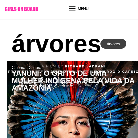
conteúdo
árvores
árvores
Cinema
|
Cultura
YANUNI: O GRITO DE UMA
MULHER INDÍGENA PELA VIDA DA
AMAZÓNIA