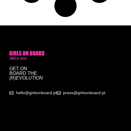
SINCE 2012
GET ON
BOARD
THE
(R)EVOLUTION
hello@girlsonboard.pt
press@girlsonboard.pt