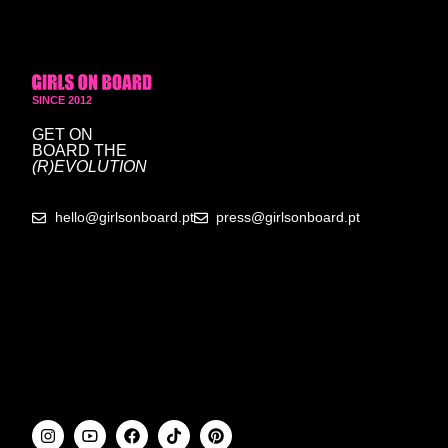
SINCE 2012
GET ON
BOARD
THE
(R)EVOLUTION
hello@girlsonboard.pt
press@girlsonboard.pt