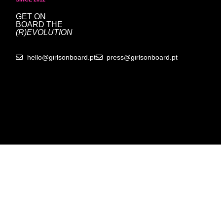
GET ON
BOARD
THE
(R)EVOLUTION
hello@girlsonboard.pt
press@girlsonboard.pt