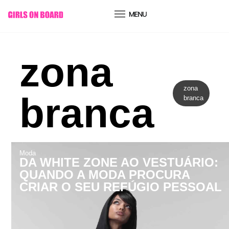
conteúdo
zona
zona
branca
branca
Moda
DA WHITE ZONE AO VESTUÁRIO:
QUANDO A MODA PROCURA
CRIAR O SEU REFÚGIO PESSOAL