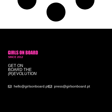
SINCE 2012
GET ON
BOARD
THE
(R)EVOLUTION
hello@girlsonboard.pt
press@girlsonboard.pt