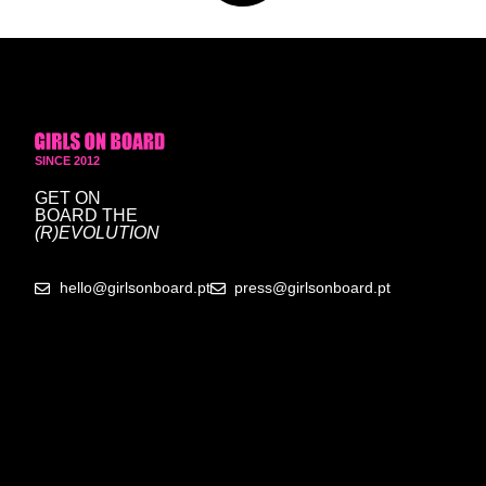
SINCE 2012
GET ON
BOARD
THE
(R)EVOLUTION
hello@girlsonboard.pt
press@girlsonboard.pt