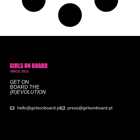
SINCE 2012
GET ON
BOARD
THE
(R)EVOLUTION
hello@girlsonboard.pt
press@girlsonboard.pt